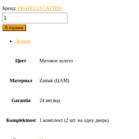
Бренд:
FRATELLI CATTINI
количество,
Дверная
В корзину
ручка
Детали
на
прямоугольном
основании
Цвет
Матовое золото
Fratelli
Cattini
Материал
Zamak (ЦАМ)
"COSMO
NATURA
Garantia
24 месяца
SOLE"
6-
Komplektnost
1 комплект (2 шт. на одну дверь)
KD
золото
крайола