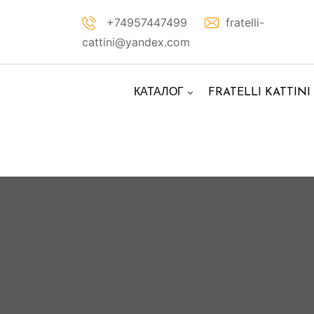
Перейти
+74957447499
fratelli-
к
cattini@yandex.com
контенту
КАТАЛОГ
FRATELLI KATTINI