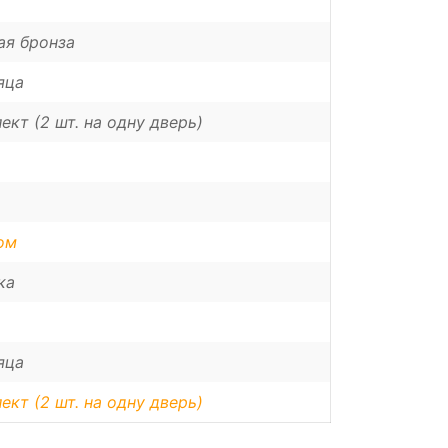
ая бронза
яца
ект (2 шт. на одну дверь)
ом
ка
яца
ект (2 шт. на одну дверь)