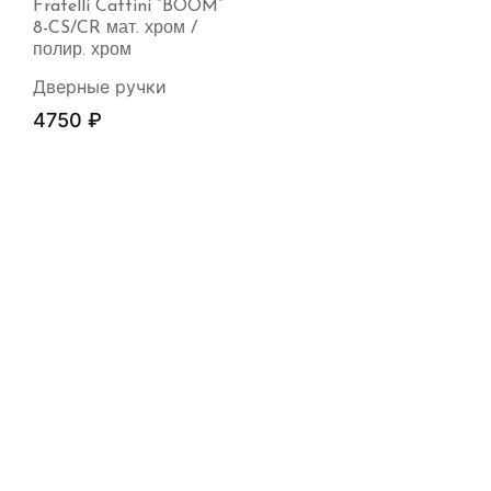
Fratelli Cattini “BOOM”
8-CS/CR мат. хром /
полир. хром
Дверные ручки
4750
₽