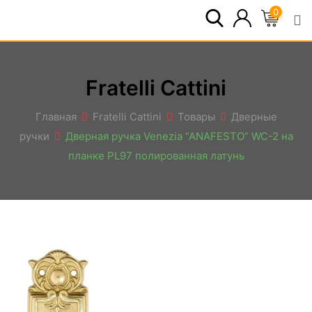
Перейти
0
к
контенту
Fratelli Cattini
Главная
Fratelli Cattini
Товары
Дверные
ручки
Дверная ручка Venezia “ANAFESTO” WC-2 на
планке PL97 полированная латунь