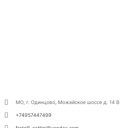
МО, г. Одинцово, Можайское шоссе д. 14 В
+74957447499
fratelli-cattini@yandex.com