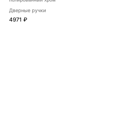
полированный хром
Дверные ручки
4971
₽