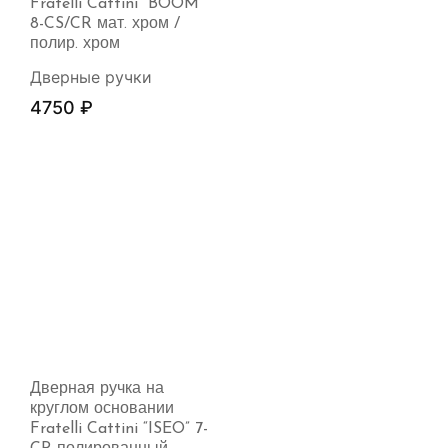
Fratelli Cattini “BOOM”
8-CS/CR мат. хром /
полир. хром
Дверные ручки
4750
₽
Дверная ручка на
круглом основании
Fratelli Cattini “ISEO” 7-