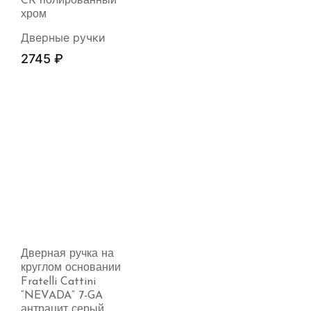
CR полированный
хром
Дверные ручки
2745
₽
Дверная ручка на
круглом основании
Fratelli Cattini
“NEVADA” 7-GA
антрацит серый