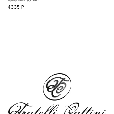
4335
₽