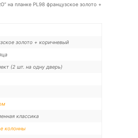
RO” на планке PL98 французcкое золото +
зское золото + коричневый
яца
ект (2 шт. на одну дверь)
ом
енная классика
е колонны