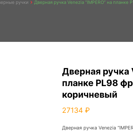
верные ручки
Дверная ручка Venezia “IMPERO” на планке 
Дверная ручка 
планке PL98 фр
коричневый
27134
₽
Дверная ручка Venezia “IMPE