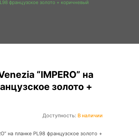
PL98 французcкое золото + коричневый
Venezia “IMPERO” на
анцузcкое золото +
Доступность:
В наличии
RO” на планке PL98 французcкое золото +