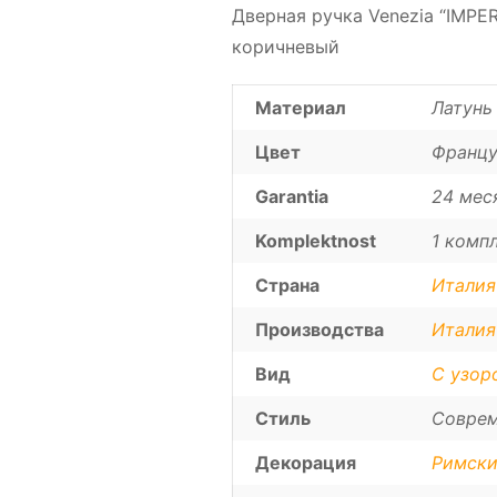
Дверная ручка Venezia “IMPE
коричневый
Материал
Латунь
Цвет
Францу
Garantia
24 мес
Komplektnost
1 компл
Страна
Италия
Производства
Италия
Вид
С узор
Стиль
Соврем
Декорация
Римски