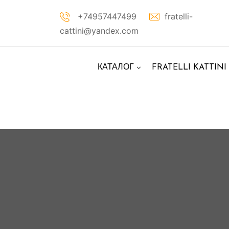
Перейти
+74957447499
fratelli-
к
cattini@yandex.com
контенту
КАТАЛОГ
FRATELLI KATTINI