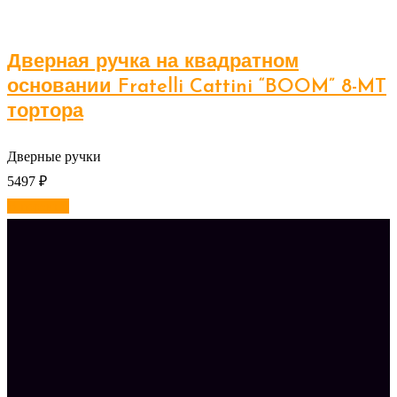
Дверная ручка на квадратном
основании Fratelli Cattini “BOOM” 8-MT
тортора
Дверные ручки
5497
₽
В корзину