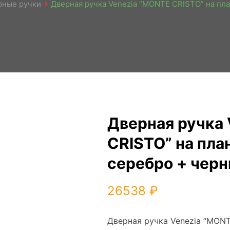
рные ручки
Дверная ручка Venezia “MONTE CRISTO” на пл
Дверная ручка
CRISTO” на пла
серебро + чер
26538
₽
Дверная ручка Venezia “MONT