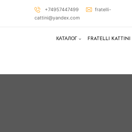
Перейти
+74957447499
fratelli-
к
cattini@yandex.com
контенту
КАТАЛОГ
FRATELLI KATTINI