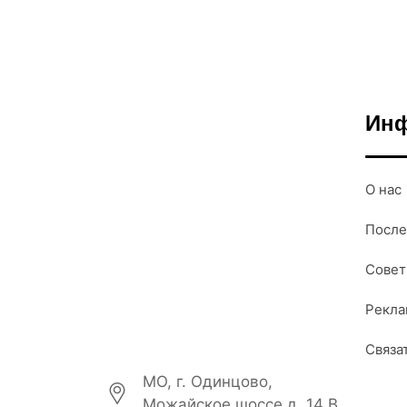
Ин
О нас
После
Совет
Рекл
Связа
МО, г. Одинцово,
Можайское шоссе д. 14 В