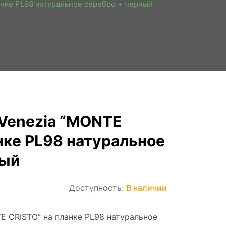
анке PL98 натуральное серебро + черный
 Venezia “MONTE
нке PL98 натуральное
ный
Доступность:
В наличии
E CRISTO” на планке PL98 натуральное