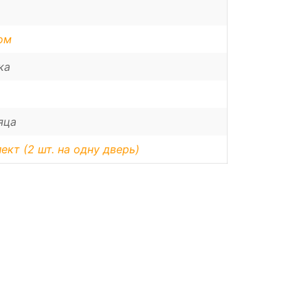
ом
ка
яца
ект (2 шт. на одну дверь)