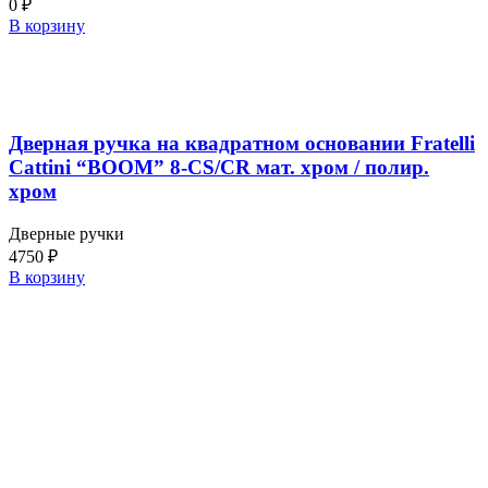
0
₽
В корзину
Дверная ручка на квадратном основании Fratelli
Cattini “BOOM” 8-CS/CR мат. хром / полир.
хром
Дверные ручки
4750
₽
В корзину