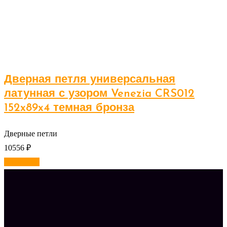
Дверная петля универсальная
латунная с узором Venezia CRS012
152x89x4 темная бронза
Дверные петли
10556
₽
В корзину