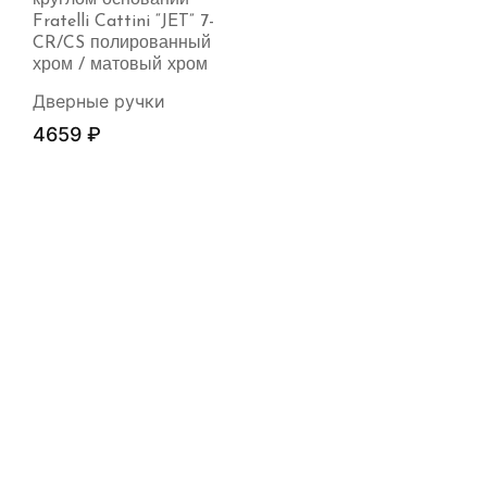
круглом основании
Fratelli Cattini “JET” 7-
CR/CS полированный
хром / матовый хром
Дверные ручки
4659
₽