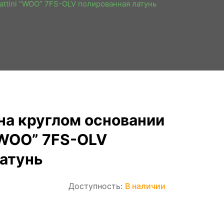
Cattini “WOO” 7FS-OLV полированная латунь
на круглом основании
i “WOO” 7FS-OLV
атунь
Доступность:
В наличии