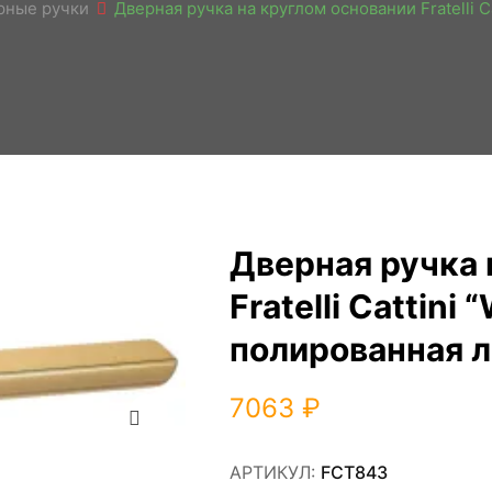
рные ручки
Дверная ручка на круглом основании Fratelli 
Дверная ручка 
Fratelli Cattin
полированная л
Zoom
7063
₽
АРТИКУЛ:
FCT843