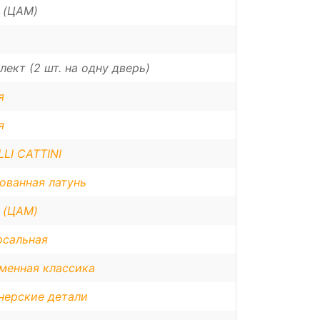
 (ЦАМ)
лект (2 шт. на одну дверь)
я
я
LI CATTINI
ованная латунь
 (ЦАМ)
рсальная
менная классика
нерские детали