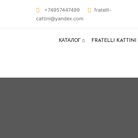
Перейти
+74957447499
fratelli-
к
cattini@yandex.com
контенту
КАТАЛОГ
FRATELLI KATTINI