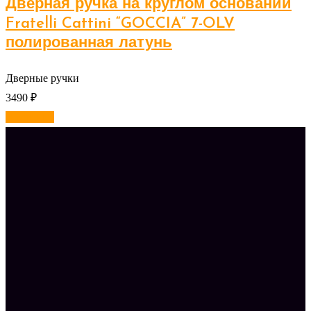
Дверная ручка на круглом основании
Fratelli Cattini “GOCCIA” 7-OLV
полированная латунь
Дверные ручки
3490
₽
В корзину