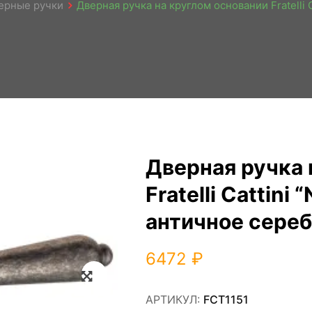
ерные ручки
Дверная ручка на круглом основании Fratelli 
Дверная ручка 
Fratelli Cattini
античное сере
6472
₽
Zoom
АРТИКУЛ:
FCT1151