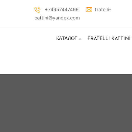
Перейти
+74957447499
fratelli-
к
cattini@yandex.com
контенту
КАТАЛОГ
FRATELLI KATTINI