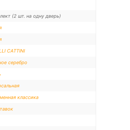
лект (2 шт. на одну дверь)
я
я
LI CATTINI
ное серебро
ь
рсальная
менная классика
ставок