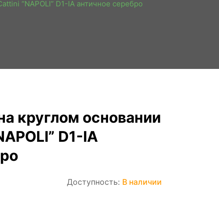
Cattini “NAPOLI” D1-IA античное серебро
на круглом основании
 “NAPOLI” D1-IA
бро
Доступность:
В наличии