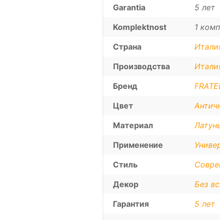
Garantia
5 лет
Komplektnost
1 комп
Страна
Итали
Производства
Итали
Бренд
FRATEL
Цвет
Антич
Материал
Латун
Применение
Униве
Стиль
Совре
Декор
Без в
Гарантия
5 лет