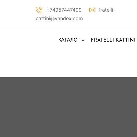
Перейти
+74957447499
fratelli-
к
cattini@yandex.com
контенту
КАТАЛОГ
FRATELLI KATTINI