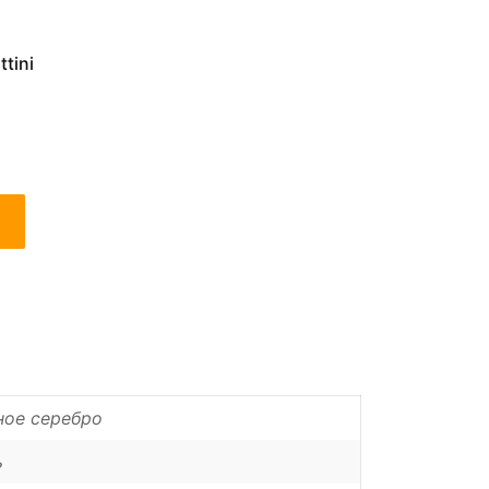
tini
ное серебро
ь