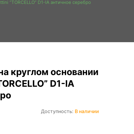
attini “TORCELLO” D1-IA античное серебро
на круглом основании
 “TORCELLO” D1-IA
бро
Доступность:
В наличии