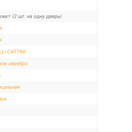
лект (2 шт. на одну дверь)
я
я
LI CATTINI
ное серебро
ь
рсальная
ика