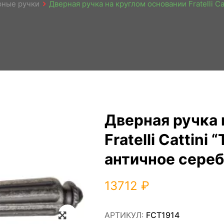
рные ручки
Дверная ручка на круглом основании Fratelli C
Дверная ручка 
Fratelli Cattini
античное сере
13712
₽
Zoom
АРТИКУЛ:
FCT1914