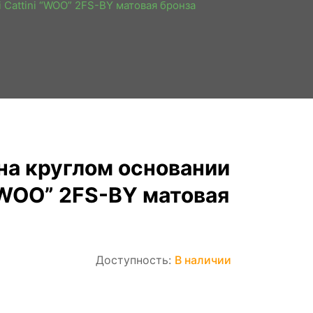
i Cattini “WOO” 2FS-BY матовая бронза
на круглом основании
i “WOO” 2FS-BY матовая
Доступность:
В наличии