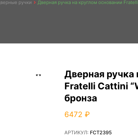
верные ручки
Дверная ручка на круглом основании Fratell
Zoom
Дверная ручка 
Fratelli Cattin
бронза
6472
₽
АРТИКУЛ:
FCT2395