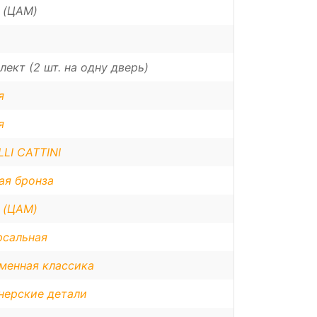
 (ЦАМ)
лект (2 шт. на одну дверь)
я
я
LI CATTINI
ая бронза
 (ЦАМ)
рсальная
менная классика
нерские детали