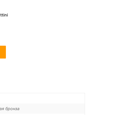
tini
ая бронза