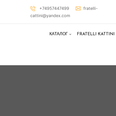
Перейти
+74957447499
fratelli-
к
cattini@yandex.com
контенту
КАТАЛОГ
FRATELLI KATTINI