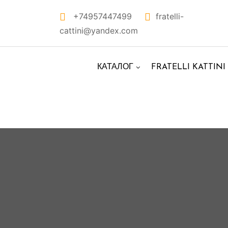
Перейти
+74957447499
fratelli-
к
cattini@yandex.com
контенту
КАТАЛОГ
FRATELLI KATTINI