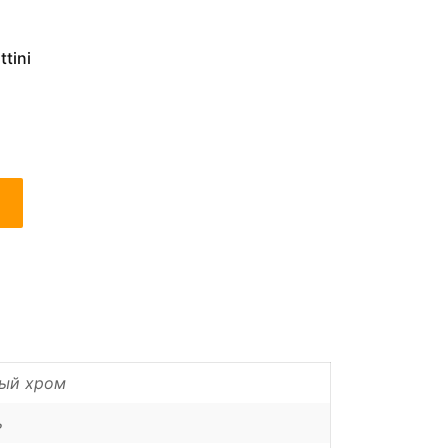
tini
ый хром
ь