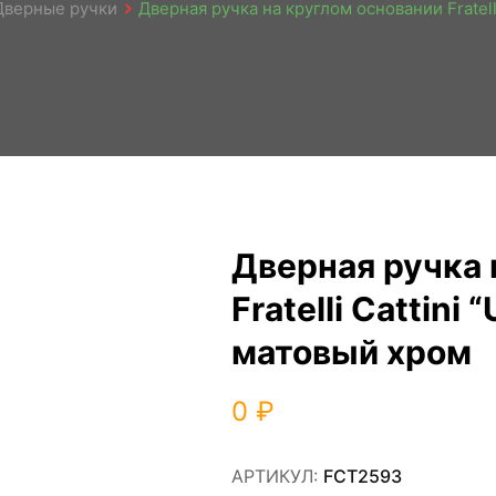
Дверные ручки
Дверная ручка на круглом основании Fratell
Дверная ручка 
Fratelli Cattini
матовый хром
0
₽
АРТИКУЛ:
FCT2593