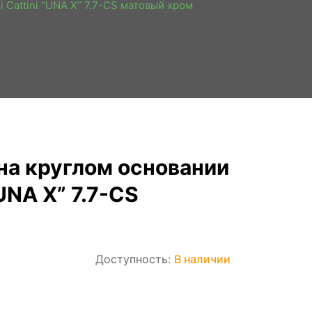
i Cattini “UNA X” 7.7-CS матовый хром
на круглом основании
 “UNA X” 7.7-CS
Доступность:
В наличии