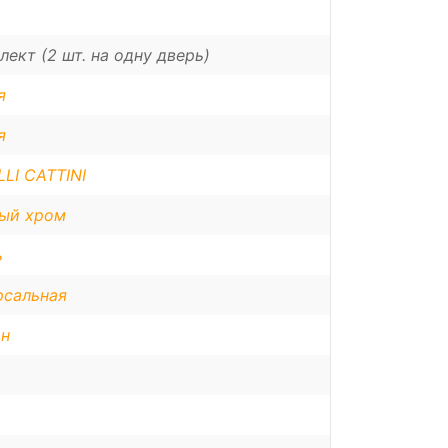
лект (2 шт. на одну дверь)
я
я
LI CATTINI
ый хром
ь
рсальная
н