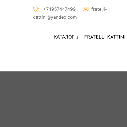
Перейти
+74957447499
fratelli-
к
cattini@yandex.com
контенту
КАТАЛОГ
FRATELLI KATTINI