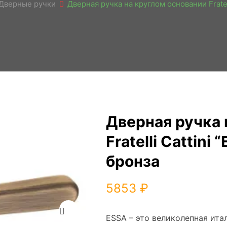
Дверные ручки
Дверная ручка на круглом основании Fratell
Дверная ручка 
Fratelli Cattini
бронза
5853
₽
Zoom
ESSA – это великолепная ита