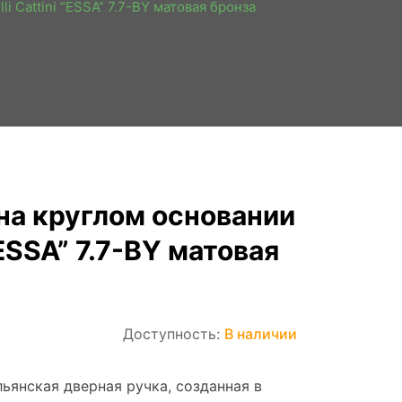
i Cattini “ESSA” 7.7-BY матовая бронза
на круглом основании
 “ESSA” 7.7-BY матовая
Доступность:
В наличии
льянская дверная ручка, созданная в