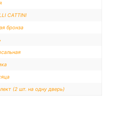
я
LI CATTINI
ая бронза
ь
рсальная
ика
сяца
лект (2 шт. на одну дверь)