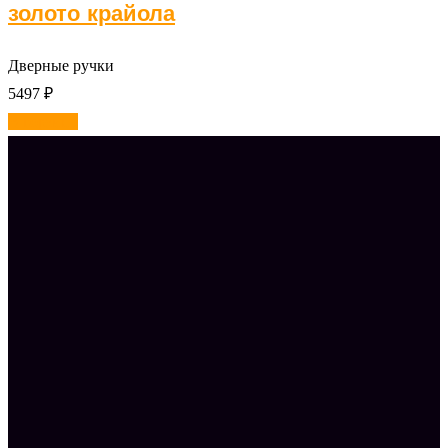
золото крайола
Дверные ручки
5497
₽
В корзину