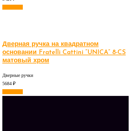
В корзину
Дверная ручка на квадратном
основании Fratelli Cattini “UNICA” 8-CS
матовый хром
Дверные ручки
5684
₽
В корзину