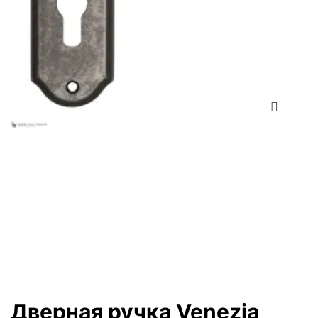
Zo
Дверная ручка Venezia