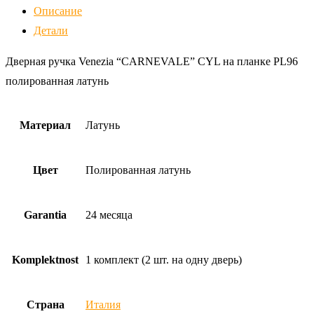
Описание
Venezia
Детали
"CARNEVALE"
CYL
Дверная ручка Venezia “CARNEVALE” CYL на планке PL96
на
полированная латунь
планке
PL96
Материал
Латунь
полированная
латунь
Цвет
Полированная латунь
Garantia
24 месяца
Komplektnost
1 комплект (2 шт. на одну дверь)
Страна
Италия