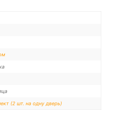
ом
ка
яца
ект (2 шт. на одну дверь)