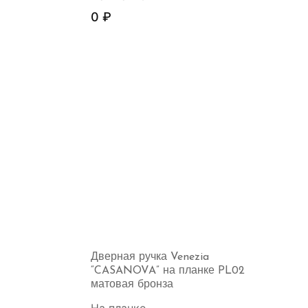
0
₽
Дверная ручка Venezia
“CASANOVA” на планке PL02
матовая бронза