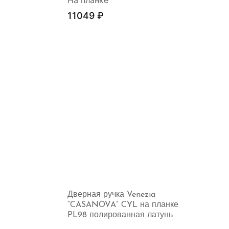
На планке
11049
₽
Дверная ручка Venezia
“CASANOVA” CYL на планке
PL98 полированная латунь