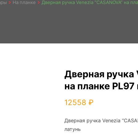
ары
На планке
Дверная ручка Venezia “CASANOVA” на пл
Дверная ручка
на планке PL97
12558
₽
Дверная ручка Venezia “CASA
латунь