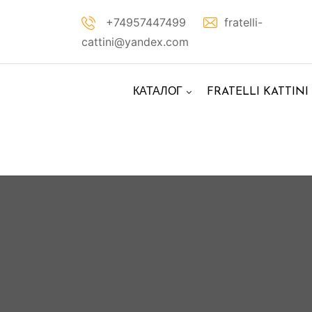
Перейти
+74957447499
fratelli-
к
cattini@yandex.com
контенту
КАТАЛОГ
FRATELLI KATTINI