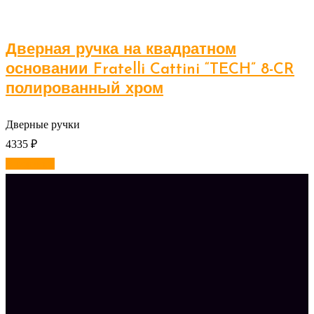
Дверная ручка на квадратном
основании Fratelli Cattini “TECH” 8-CR
полированный хром
Дверные ручки
4335
₽
В корзину