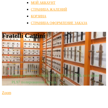
МОЙ АККАУНТ
СТРАНИЦА ЖАЛЕНИЙ
КОРЗИНА
СТРАНИЦА ОФОРМЛЕНИЕ ЗАКАЗА
Fratelli Cattini
Главная
Fratelli Cattini
Товары
Дверные ручки
Дверная ручка Venezia “CASTELLO” CYL на планке
PL97 полированная латунь
Zoom