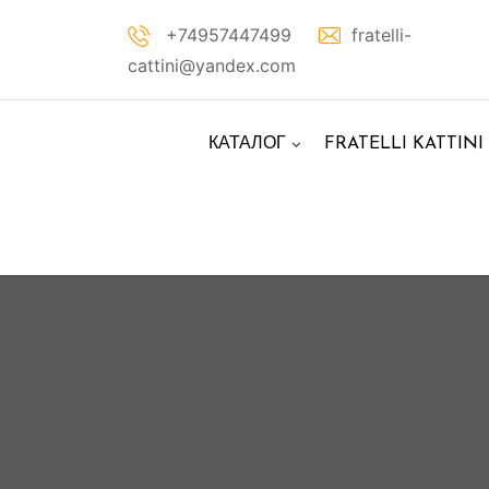
Перейти
+74957447499
fratelli-
к
cattini@yandex.com
контенту
КАТАЛОГ
FRATELLI KATTINI