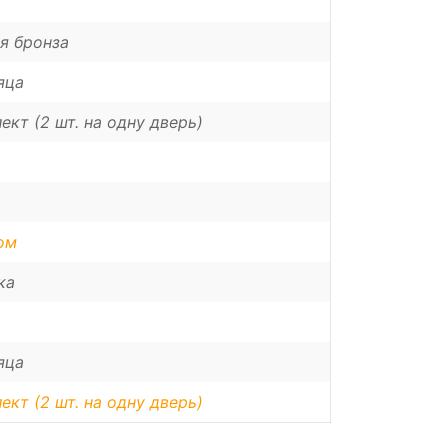
я бронза
яца
ект (2 шт. на одну дверь)
ом
ка
яца
ект (2 шт. на одну дверь)