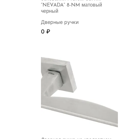
“NEVADA” 8-NM матовый
черный
Дверные ручки
0
₽