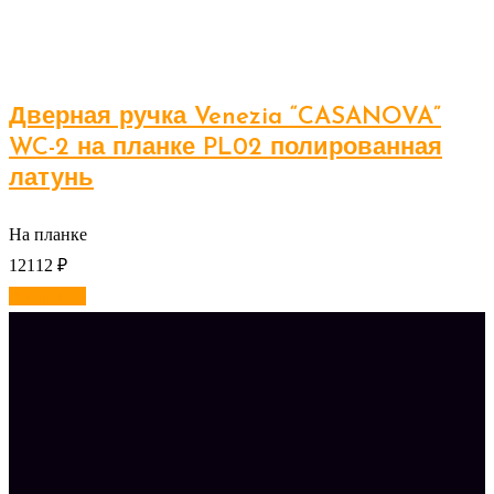
Дверная ручка Venezia “CASANOVA”
WC-2 на планке PL02 полированная
латунь
На планке
12112
₽
В корзину