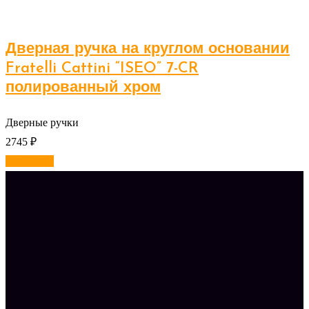
Дверная ручка на круглом основании
Fratelli Cattini “ISEO” 7-CR
полированный хром
Дверные ручки
2745
₽
В корзину