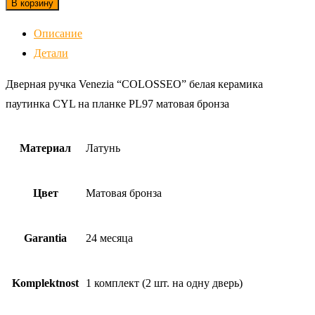
В корзину
ручка
Описание
Venezia
Детали
"COLOSSEO"
белая
Дверная ручка Venezia “COLOSSEO” белая керамика
керамика
паутинка CYL на планке PL97 матовая бронза
паутинка
CYL
Материал
Латунь
на
планке
Цвет
Матовая бронза
PL97
матовая
бронза
Garantia
24 месяца
Komplektnost
1 комплект (2 шт. на одну дверь)