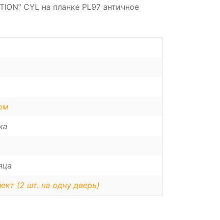
STION” CYL на планке PL97 античное
ом
ка
яца
ект (2 шт. на одну дверь)