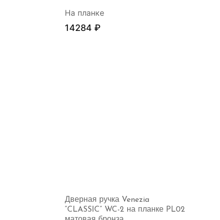
На планке
14284
₽
Дверная ручка Venezia
“CLASSIC” WC-2 на планке PL02
матовая бронза