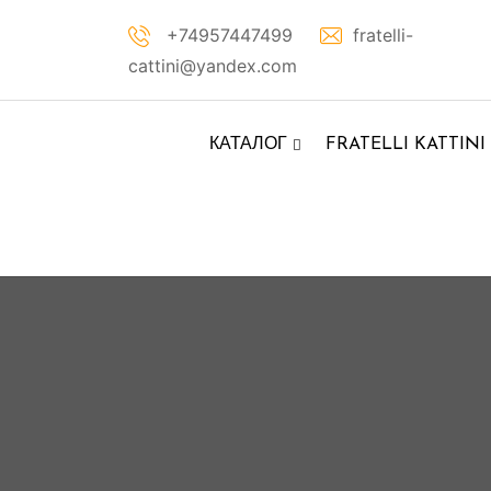
Перейти
+74957447499
fratelli-
к
cattini@yandex.com
контенту
КАТАЛОГ
FRATELLI KATTINI