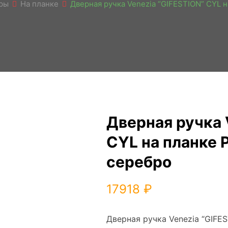
ры
На планке
Дверная ручка Venezia “GIFESTION” CYL 
Дверная ручка 
CYL на планке 
серебро
17918
₽
Дверная ручка Venezia “GIFE