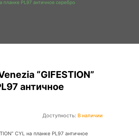
на планке PL97 античное серебро
Venezia “GIFESTION”
PL97 античное
Доступность:
В наличии
STION” CYL на планке PL97 античное