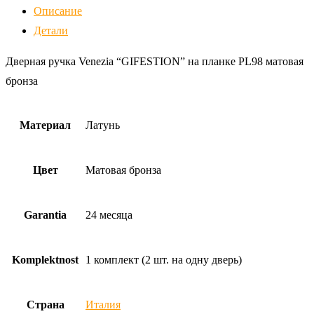
Описание
Venezia
Детали
"GIFESTION"
на
Дверная ручка Venezia “GIFESTION” на планке PL98 матовая
планке
бронза
PL98
матовая
Материал
Латунь
бронза
Цвет
Матовая бронза
Garantia
24 месяца
Komplektnost
1 комплект (2 шт. на одну дверь)
Страна
Италия