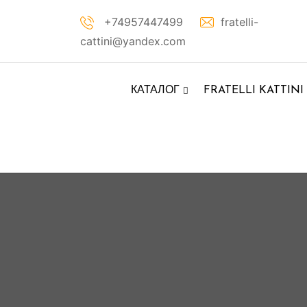
Перейти
+74957447499
fratelli-
к
cattini@yandex.com
контенту
КАТАЛОГ
FRATELLI KATTINI