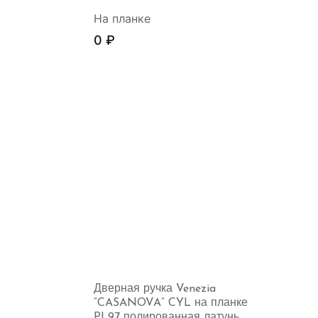
На планке
0
₽
Дверная ручка Venezia
“CASANOVA” CYL на планке
PL97 полированная латунь