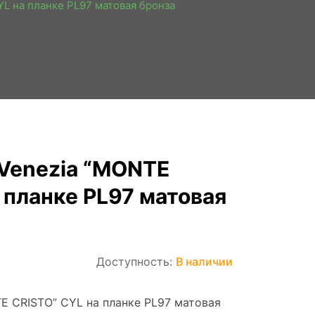
L на планке PL97 матовая бронза
 Venezia “MONTE
 планке PL97 матовая
Доступность:
В наличии
E CRISTO” CYL на планке PL97 матовая