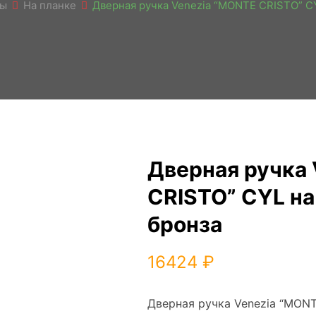
ры
На планке
Дверная ручка Venezia “MONTE CRISTO” CY
Дверная ручка
CRISTO” CYL на
бронза
16424
₽
Дверная ручка Venezia “MONT