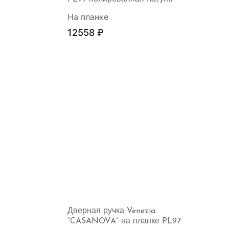
На планке
12558
₽
Дверная ручка Venezia
“CASANOVA” на планке PL97