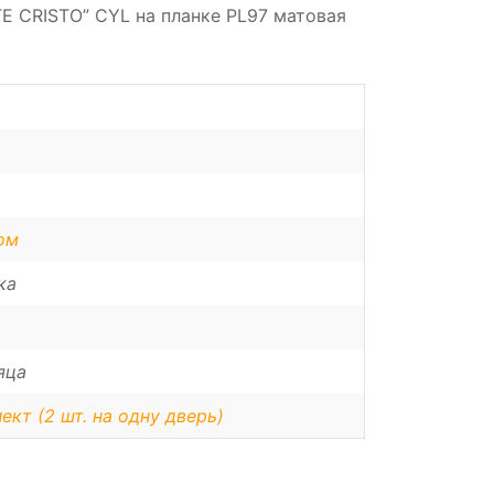
E CRISTO” CYL на планке PL97 матовая
ом
ка
яца
ект (2 шт. на одну дверь)