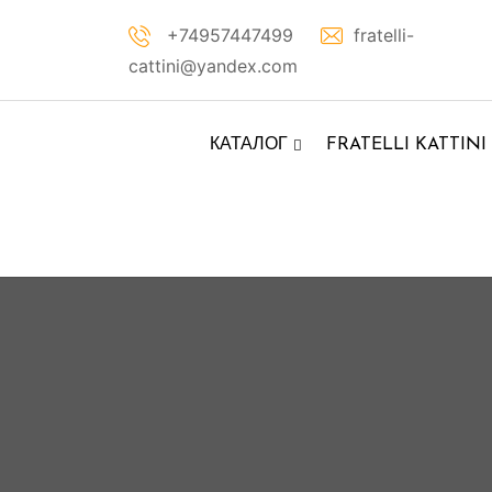
Перейти
+74957447499
fratelli-
к
cattini@yandex.com
контенту
КАТАЛОГ
FRATELLI KATTINI