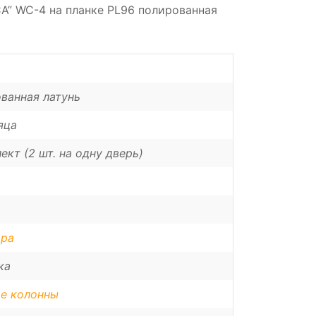
A” WC-4 на планке PL96 полированная
ванная латунь
яца
ект (2 шт. на одну дверь)
ора
ка
е колонны