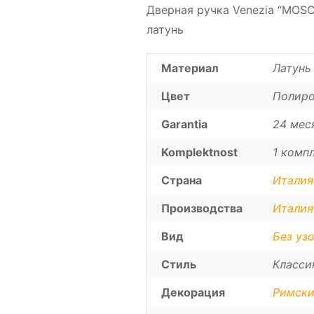
Дверная ручка Venezia “MOSC
латунь
Материал
Латунь
Цвет
Полиро
Garantia
24 мес
Komplektnost
1 компл
Страна
Италия
Производства
Италия
Вид
Без уз
Стиль
Класси
Декорация
Римски