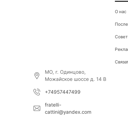
О нас
После
Совет
Рекл
Связа
МО, г. Одинцово,
Можайское шоссе д. 14 В
+74957447499
fratelli-
cattini@yandex.com