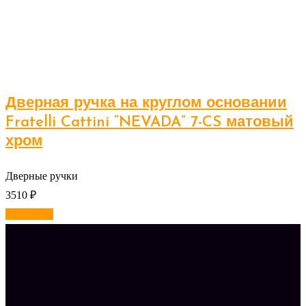
Дверная ручка на круглом основании
Fratelli Cattini “NEVADA” 7-CS матовый
хром
Дверные ручки
3510
₽
В корзину