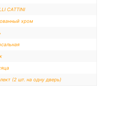
LI CATTINI
ованный хром
ь
рсальная
ж
сяца
лект (2 шт. на одну дверь)