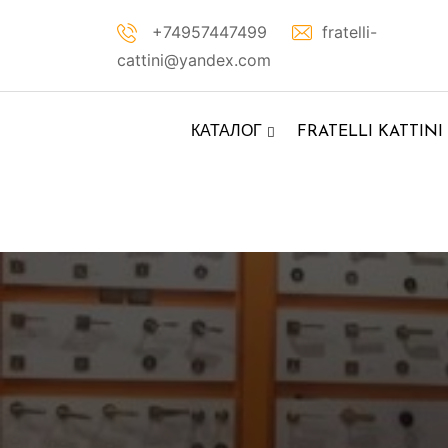
Перейти
+74957447499
fratelli-
к
cattini@yandex.com
контенту
КАТАЛОГ
FRATELLI KATTINI