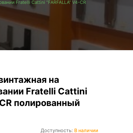
ании Fratelli Cattini “FARFALLA” V4-CR
винтажная на
нии Fratelli Cattini
-CR полированный
Доступность:
В наличии