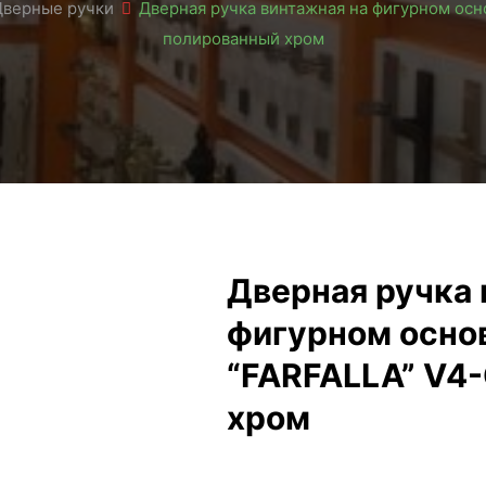
Дверные ручки
Дверная ручка винтажная на фигурном основ
полированный хром
Дверная ручка 
фигурном основа
“FARFALLA” V4
хром