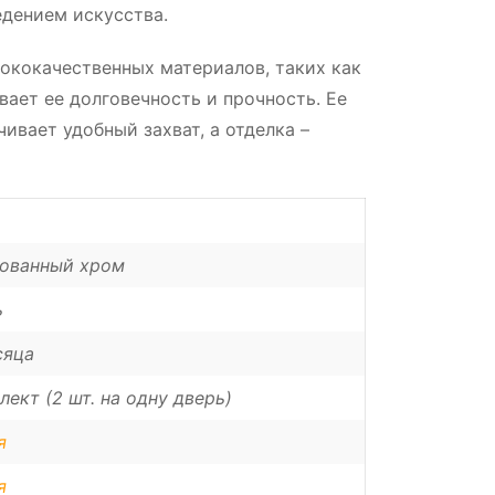
едением искусства.
ококачественных материалов, таких как
вает ее долговечность и прочность. Ее
ивает удобный захват, а отделка –
ованный хром
ь
сяца
лект (2 шт. на одну дверь)
я
я