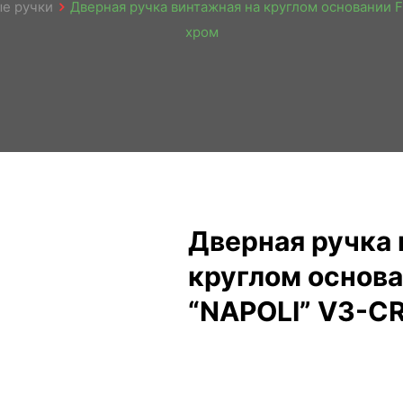
е ручки
Дверная ручка винтажная на круглом основании Fr
хром
Дверная ручка 
круглом основани
“NAPOLI” V3-C