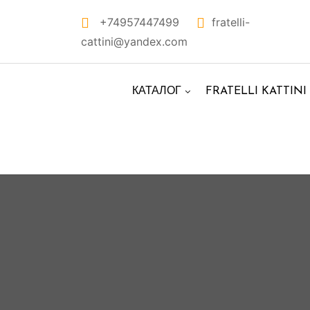
Перейти
+74957447499
fratelli-
к
cattini@yandex.com
контенту
КАТАЛОГ
FRATELLI KATTINI