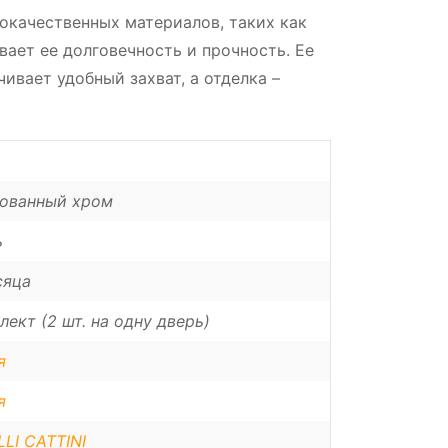
окачественных материалов, таких как
вает ее долговечность и прочность. Ее
ивает удобный захват, а отделка –
ованный хром
ь
сяца
лект (2 шт. на одну дверь)
я
я
LI CATTINI