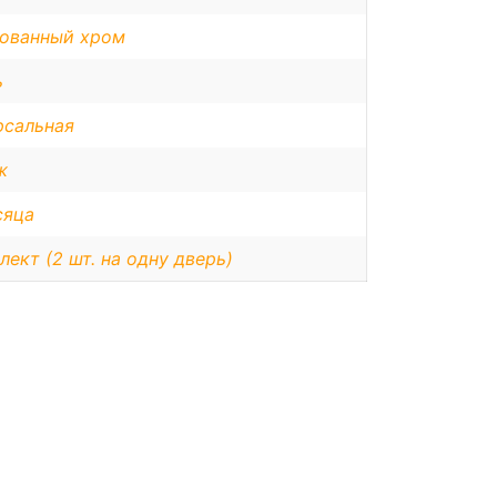
ованный хром
ь
рсальная
ж
сяца
лект (2 шт. на одну дверь)