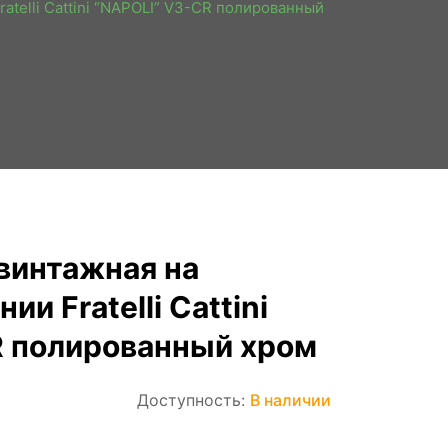
atelli Cattini “NAPOLI” V3-CR полированный
винтажная на
и Fratelli Cattini
R полированный хром
Доступность:
В наличии