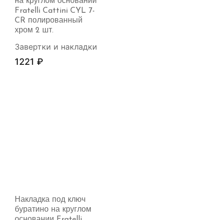
на круглом основании
Fratelli Cattini CYL 7-
CR полированный
хром 2 шт.
Завертки и накладки
1221
₽
Накладка под ключ
буратино на круглом
основании Fratelli