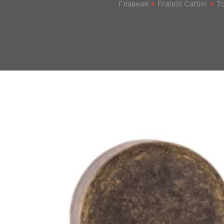
Главная
Fratelli Cattini
Т