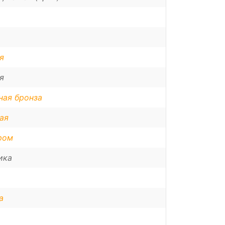
я
я
ная бронза
ая
ром
ика
а