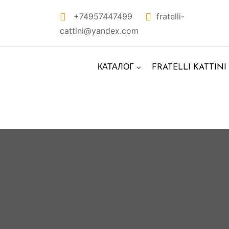
Перейти
+74957447499
fratelli-
к
cattini@yandex.com
контенту
КАТАЛОГ
FRATELLI KATTINI