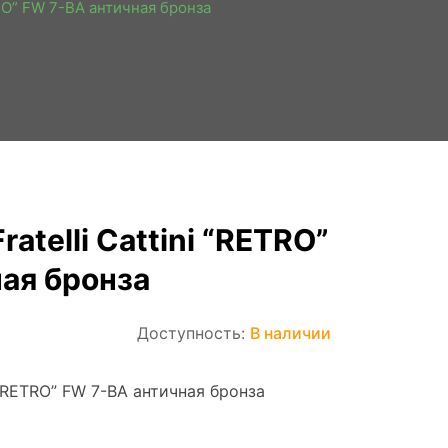
TRO” FW 7-BA античная бронза
atelli Cattini “RETRO”
ая бронза
Доступность:
В наличии
i “RETRO” FW 7-BA античная бронза