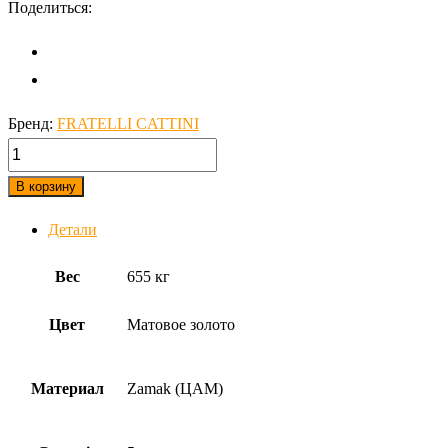
Поделиться:
Бренд:
FRATELLI CATTINI
количество,
Дверная
В корзину
ручка
Детали
на
круглом
Вес
655 кг
основании
Fratelli
Цвет
Матовое золото
Cattini
"WOO"
Материал
Zamak (ЦАМ)
7FS-
BS