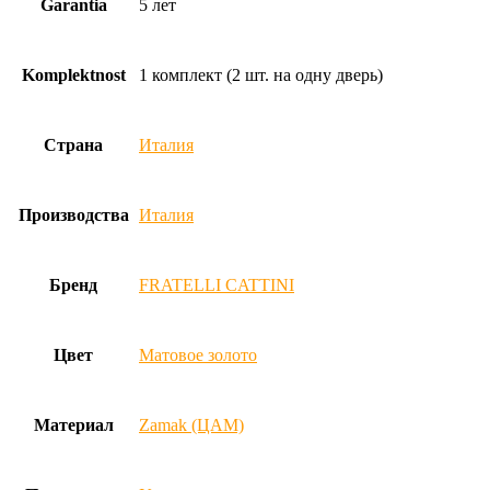
Garantia
5 лет
матовая
латунь
Komplektnost
1 комплект (2 шт. на одну дверь)
Страна
Италия
Производства
Италия
Бренд
FRATELLI CATTINI
Цвет
Матовое золото
Материал
Zamak (ЦАМ)