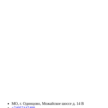
МО, г. Одинцово, Можайское шоссе д. 14 В
+74957447499