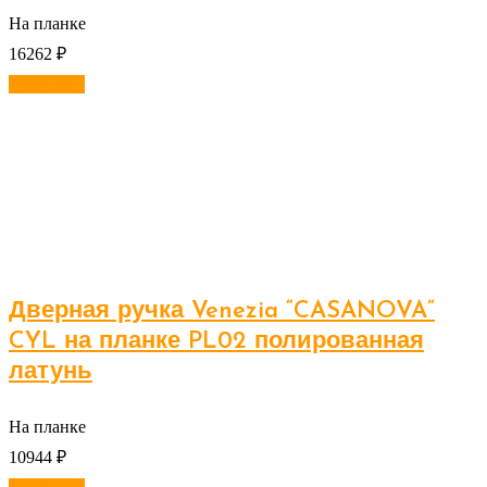
На планке
16262
₽
В корзину
Дверная ручка Venezia “CASANOVA”
CYL на планке PL02 полированная
латунь
На планке
10944
₽