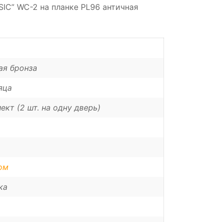
SIC” WC-2 на планке PL96 античная
ая бронза
яца
ект (2 шт. на одну дверь)
ом
ка