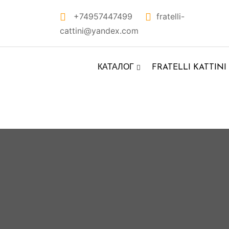
Перейти
+74957447499
fratelli-
к
cattini@yandex.com
контенту
КАТАЛОГ
FRATELLI KATTINI