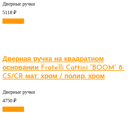
Дверные ручки
5118
₽
В корзину
Дверная ручка на квадратном
основании Fratelli Cattini “BOOM” 8-
CS/CR мат. хром / полир. хром
Дверные ручки
4750
₽
В корзину