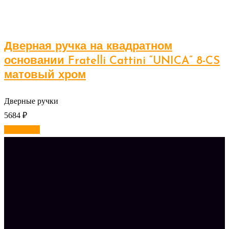
Дверная ручка на квадратном
основании Fratelli Cattini “UNICA” 8-CS
матовый хром
Дверные ручки
5684
₽
В корзину