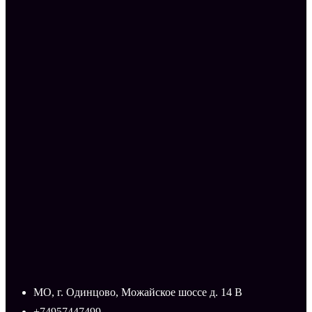
МО, г. Одинцово, Можайское шоссе д. 14 В
+74957447499