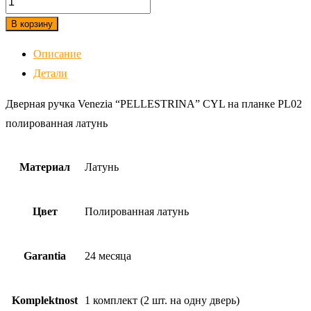
Дверная
В корзину
ручка
Описание
Venezia
Детали
"PELLESTRINA"
CYL
Дверная ручка Venezia “PELLESTRINA” CYL на планке PL02
на
полированная латунь
планке
PL02
Материал
Латунь
полированная
латунь
Цвет
Полированная латунь
Garantia
24 месяца
Komplektnost
1 комплект (2 шт. на одну дверь)