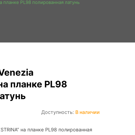
на планке PL98 полированная латунь
Venezia
на планке PL98
атунь
Доступность:
В наличии
ESTRINA” на планке PL98 полированная