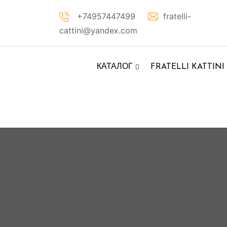
Перейти
+74957447499
fratelli-
к
cattini@yandex.com
контенту
КАТАЛОГ
FRATELLI KATTINI