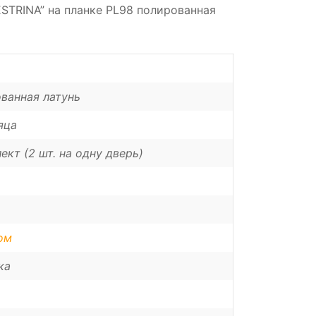
ESTRINA” на планке PL98 полированная
ванная латунь
яца
ект (2 шт. на одну дверь)
ом
ка