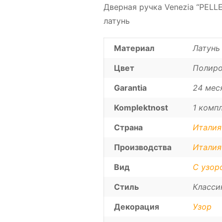
Дверная ручка Venezia “PELL
латунь
Материал
Латунь
Цвет
Полиро
Garantia
24 мес
Komplektnost
1 компл
Страна
Италия
Производства
Италия
Вид
С узор
Стиль
Класси
Декорация
Узор