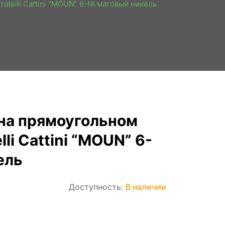
atelli Cattini “MOUN” 6-NI матовый никель
на прямоугольном
lli Cattini “MOUN” 6-
ель
Доступность:
В наличии