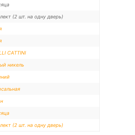
сяца
лект (2 шт. на одну дверь)
я
я
LI CATTINI
ый никель
ний
рсальная
н
сяца
лект (2 шт. на одну дверь)