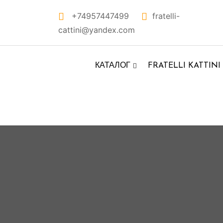
Перейти
+74957447499
fratelli-
к
cattini@yandex.com
контенту
КАТАЛОГ
FRATELLI KATTINI