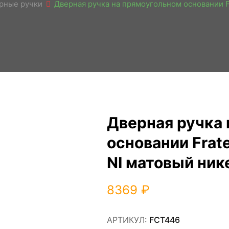
рные ручки
Дверная ручка на прямоугольном основании Fr
Дверная ручка 
основании Frate
NI матовый ник
8369
₽
АРТИКУЛ:
FCT446