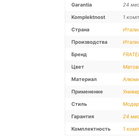
Garantia
24 ме
Komplektnost
1 комп
Страна
Итали
Производства
Итали
Бренд
FRATEL
Цвет
Матов
Материал
Алюми
Применение
Униве
Стиль
Модер
Гарантия
24 ме
Комплектность
1 комп